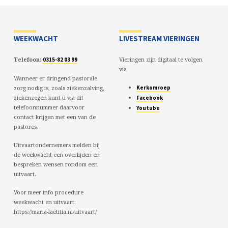
WEEKWACHT
LIVESTREAM VIERINGEN
Telefoon:
Vieringen zijn digitaal te volgen
0315-82 03 99
via
Wanneer er dringend pastorale
zorg nodig is, zoals ziekenzalving,
Kerkomroep
ziekenzegen kunt u via dit
Facebook
telefoonnummer daarvoor
Youtube
contact krijgen met een van de
pastores.
Uitvaartondernemers melden bij
de weekwacht een overlijden en
bespreken wensen rondom een
uitvaart.
Voor meer info procedure
weekwacht en uitvaart:
https://maria-laetitia.nl/uitvaart/